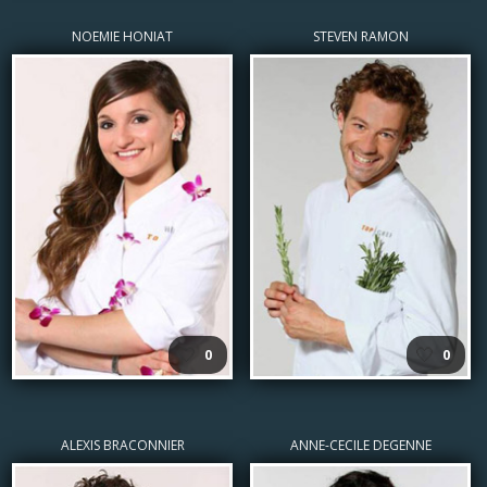
NOEMIE HONIAT
STEVEN RAMON
🤍
🤍
0
0
ALEXIS BRACONNIER
ANNE-CECILE DEGENNE