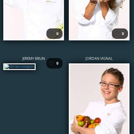
🤍
🤍
0
0
JEREMY BRUN
JORDAN VIGNAL
🤍
0