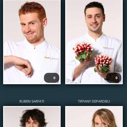
🤍
🤍
0
0
RUBEN SARFATI
TIFFANY DEPARDIEU