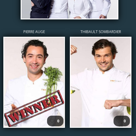
PIERRE AUGE
THIBAULT SOMBARDIER
🤍
🤍
0
0