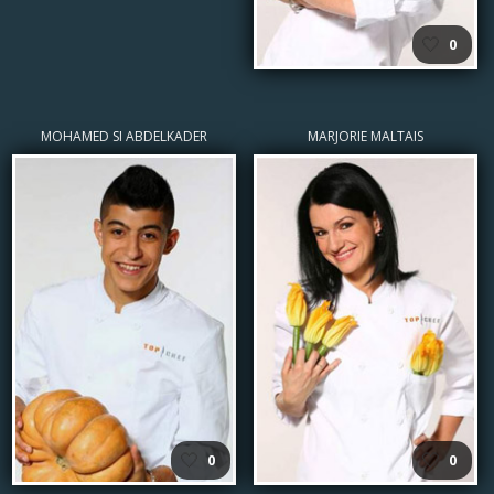
🤍
0
MOHAMED SI ABDELKADER
MARJORIE MALTAIS
🤍
🤍
0
0