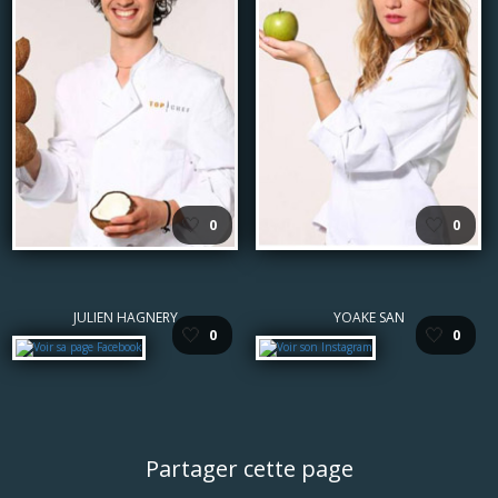
🤍
🤍
0
0
JULIEN HAGNERY
YOAKE SAN
🤍
🤍
0
0
Partager cette page