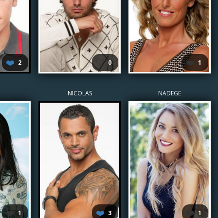
❤️
🤍
❤️
2
0
1
NICOLAS
NADEGE
❤️
❤️
❤️
1
3
1