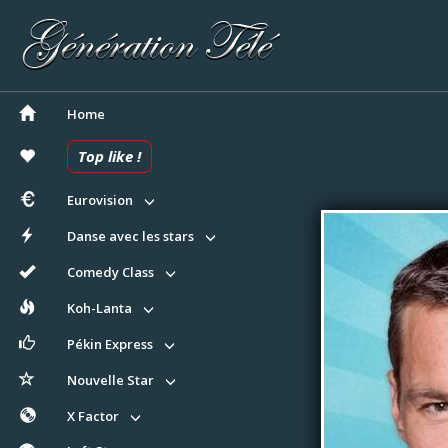
Home
Top like !
Eurovision
Danse avec les stars
Comedy Class
Koh-Lanta
Pékin Express
Nouvelle Star
X Factor