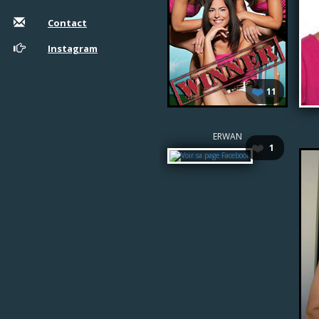
Contact
Instagram
❤️
11
ERWAN
❤️
1