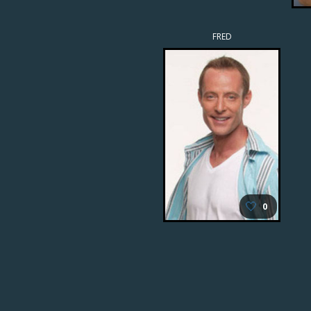
FRED
🤍
0