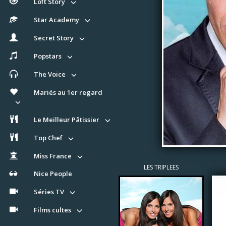
Loft Story
Star Academy
Secret Story
Popstars
The Voice
Mariés au 1er regard
Le Meilleur Pâtissier
Top Chef
Miss France
LES TRIPLEES
Nice People
Séries TV
Films cultes