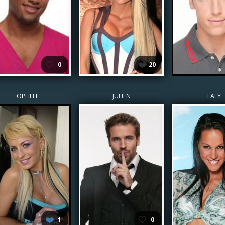
🤍
❤️
0
20
OPHELIE
JULIEN
LALY
❤️
🤍
1
0