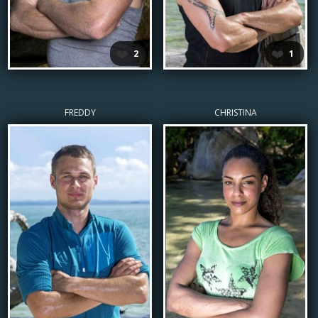
❤️
❤️
2
1
FREDDY
CHRISTINA