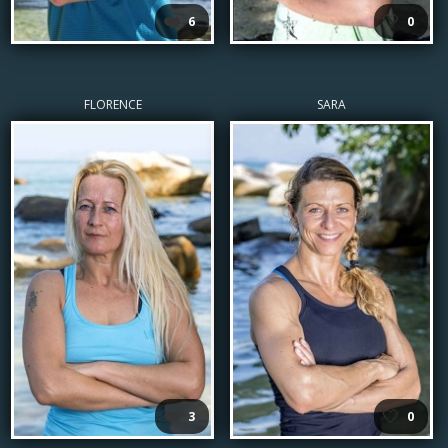
❤️
🤍
6
0
FLORENCE
SARA
❤️
🤍
3
0