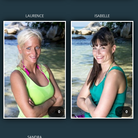
LAURENCE
ISABELLE
🤍
🤍
0
0
SANDRA