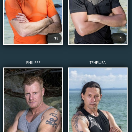
❤️
❤️
18
1
PHILIPPE
TEHEIURA