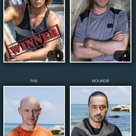
❤️
❤️
8
4
PHIL
MOUNDIR