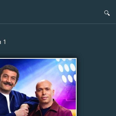
🔍
n 1