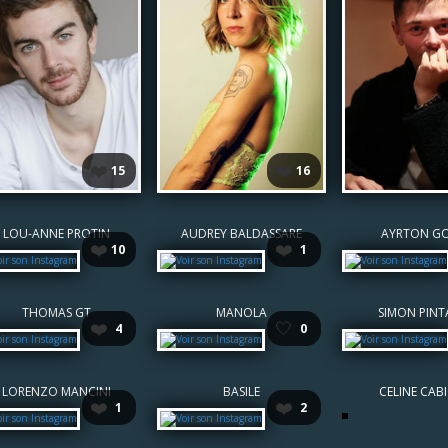
❤️
❤️
15
16
LOU-ANNE PROTIN
AUDREY BALDASSARE
AYRTON G
❤️
❤️
10
1
THOMAS GT
MANOLA
SIMON PINT
❤️
🤍
4
0
LORENZO MANCINI
BASILE
CELINE CAB
❤️
❤️
1
2