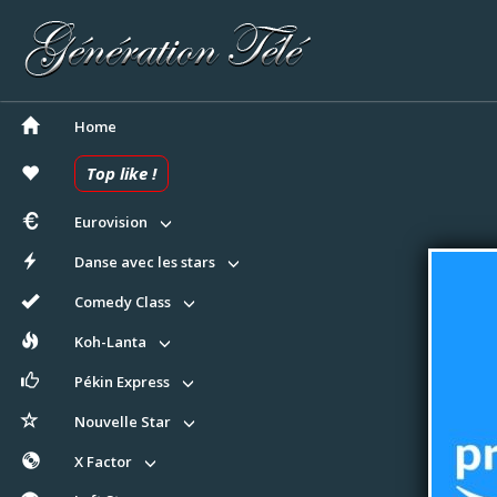
Home
Top like !
Eurovision
Danse avec les stars
Comedy Class
Koh-Lanta
Pékin Express
Nouvelle Star
X Factor