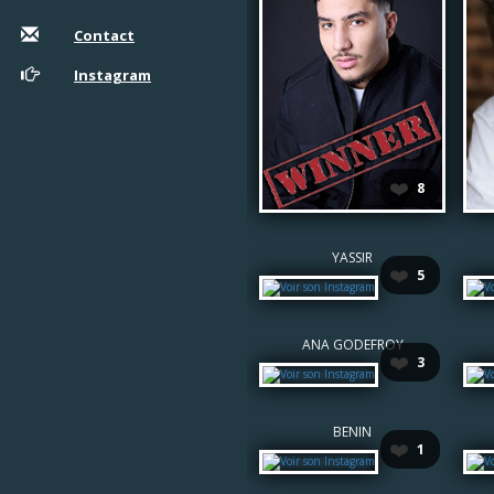
Contact
Instagram
❤️
8
YASSIR
❤️
5
ANA GODEFROY
❤️
3
BENIN
❤️
1