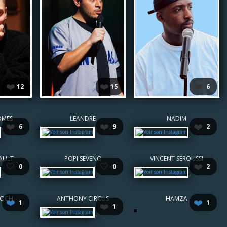
❤️
❤️
❤️
12
15
6
OMES
LEANDRE
NADIM
❤️
❤️
❤️
6
9
2
AULT
POPI SEVENO
VINCENT SEROUSSI
🤍
🤍
❤️
0
0
2
IOCH
ANTHONY CIRCUS
HAMZA
❤️
❤️
1
1
❤️
1