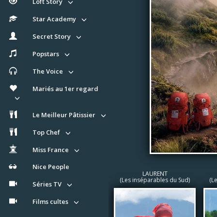
Loft Story
Star Academy
Secret Story
Popstars
The Voice
Mariés au 1er regard
Le Meilleur Pâtissier
Top Chef
Miss France
Nice People
LAURENT
(Les inséparables du Sud)
(L
Séries TV
Films cultes