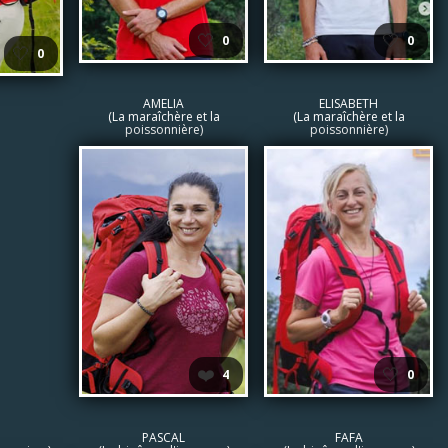
🤍
🤍
0
0
🤍
0
AMELIA
ELISABETH
(La maraîchère et la
(La maraîchère et la
poissonnière)
poissonnière)
❤️
🤍
4
0
PASCAL
FAFA