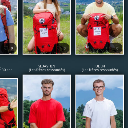
🤍
🤍
🤍
0
0
0
E
SEBASTIEN
JULIEN
c 30 ans
(Les frères ressoudés)
(Les frères ressoudés)