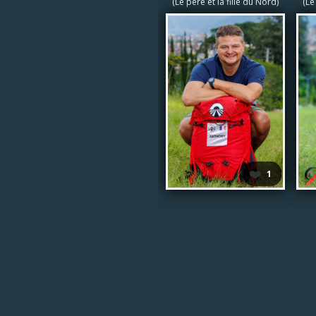
(Le père et la fille du Nord)
(Le
❤️
1