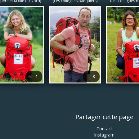
 père et la fille du Nord)
(Les collègues banquiers)
(Les collègues b
❤️
🤍
1
0
Partager cette page
Contact
Instagram