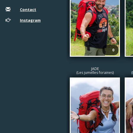
Contact
Instagram
🤍
0
JADE
(Les jumelles foraines)
(