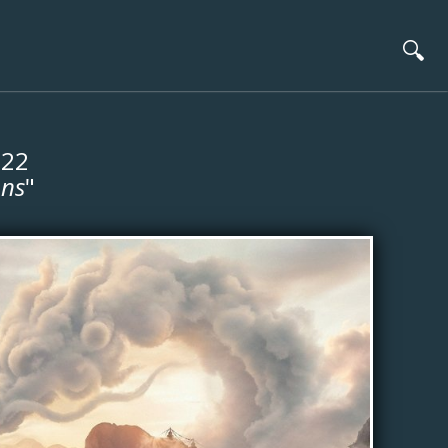
🔍
 22
ons
"