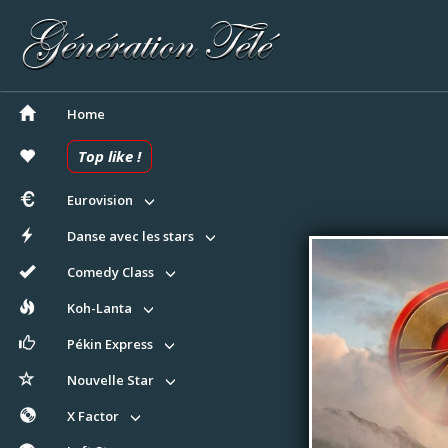
Home
Top like !
Eurovision
Danse avec les stars
Comedy Class
Koh-Lanta
Pékin Express
Nouvelle Star
X Factor