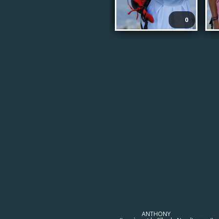
🤍
0
ANTHONY