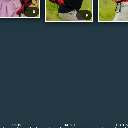
🤍
0
🤍
0
ANNA
BRUNO
CECILIA