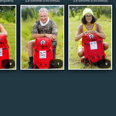
anquiers)
(Le binôme d'inconnus)
(Le binôme d'inconnus)
🤍
❤️
🤍
0
1
0