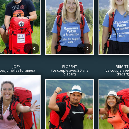
🤍
🤍
0
0
JOEY
FLORENT
BRIGITT
Les jumelles foraines)
(Le couple avec 30 ans
(Le couple ave
d'écart)
d'écart)