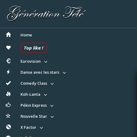
Home
Top like !
Eurovision
Danse avec les stars
Comedy Class
Koh-Lanta
Pékin Express
Nouvelle Star
X Factor