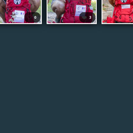
🤍
❤️
0
3