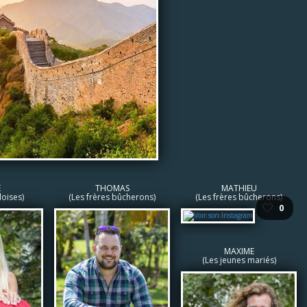
E
THOMAS
MATHIEU
loises)
(Les frères bûcherons)
(Les frères bûcherons)
🤍
0
MAXIME
(Les jeunes mariés)