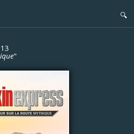
🔍
 13
hique
"