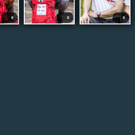
🤍
🤍
🤍
0
0
0