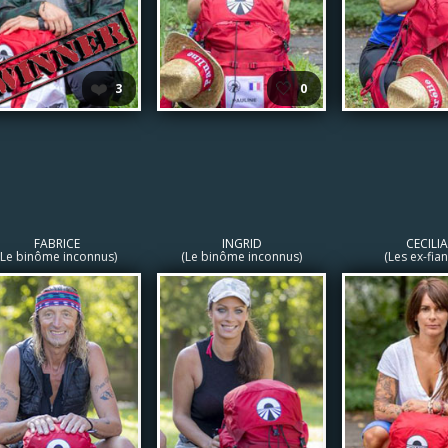
❤️
🤍
3
0
FABRICE
INGRID
CECILIA
(Le binôme inconnus)
(Le binôme inconnus)
(Les ex-fian