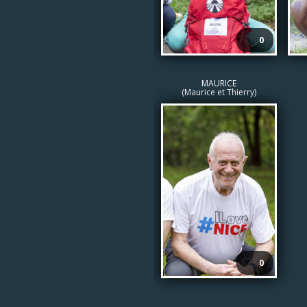
🤍
0
MAURICE
(Maurice et Thierry)
🤍
0