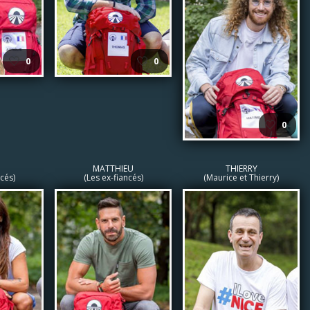
🤍
🤍
0
0
🤍
0
MATTHIEU
THIERRY
cés)
(Les ex-fiancés)
(Maurice et Thierry)